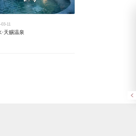
-03-11
水·天赐温泉