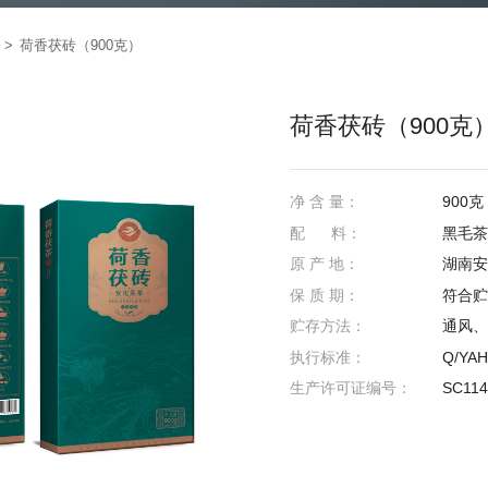
荷香茯砖（900克）
荷香茯砖（900克
净 含 量：
900克
配 料：
黑毛茶
原 产 地：
湖南安
保 质 期：
符合贮
贮存方法：
通风、
执行标准：
Q/YAH
生产许可证编号：
SC114