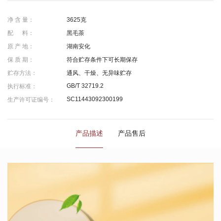
净 含 量：
3625克
配 料：
黑毛茶
原 产 地：
湖南安化
保 质 期：
符合贮存条件下可长期保存
贮存方法：
通风、干燥、无异味贮存
GB/T 32719.2
执行标准：
SC11443092300199
生产许可证编号：
产品描述
产品售后